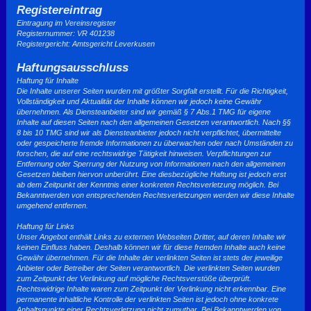
Registereintrag
Eintragung im Vereinsregister
Registernummer: VR 401238
Registergericht: Amtsgericht Leverkusen
Haftungsausschluss
Haftung für Inhalte
Die Inhalte unserer Seiten wurden mit größter Sorgfalt erstellt. Für die Richtigkeit,
Vollständigkeit und Aktualität der Inhalte können wir jedoch keine Gewähr
übernehmen. Als Diensteanbieter sind wir gemäß § 7 Abs.1 TMG für eigene
Inhalte auf diesen Seiten nach den allgemeinen Gesetzen verantwortlich. Nach §§
8 bis 10 TMG sind wir als Diensteanbieter jedoch nicht verpflichtet, übermittelte
oder gespeicherte fremde Informationen zu überwachen oder nach Umständen zu
forschen, die auf eine rechtswidrige Tätigkeit hinweisen. Verpflichtungen zur
Entfernung oder Sperrung der Nutzung von Informationen nach den allgemeinen
Gesetzen bleiben hiervon unberührt. Eine diesbezügliche Haftung ist jedoch erst
ab dem Zeitpunkt der Kenntnis einer konkreten Rechtsverletzung möglich. Bei
Bekanntwerden von entsprechenden Rechtsverletzungen werden wir diese Inhalte
umgehend entfernen.
Haftung für Links
Unser Angebot enthält Links zu externen Webseiten Dritter, auf deren Inhalte wir
keinen Einfluss haben. Deshalb können wir für diese fremden Inhalte auch keine
Gewähr übernehmen. Für die Inhalte der verlinkten Seiten ist stets der jeweilige
Anbieter oder Betreiber der Seiten verantwortlich. Die verlinkten Seiten wurden
zum Zeitpunkt der Verlinkung auf mögliche Rechtsverstöße überprüft.
Rechtswidrige Inhalte waren zum Zeitpunkt der Verlinkung nicht erkennbar. Eine
permanente inhaltliche Kontrolle der verlinkten Seiten ist jedoch ohne konkrete
Anhaltspunkte einer Rechtsverletzung nicht zumutbar. Bei Bekanntwerden von